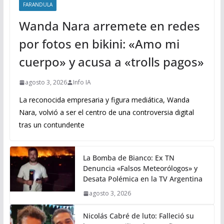
FARANDULA
Wanda Nara arremete en redes
por fotos en bikini: «Amo mi
cuerpo» y acusa a «trolls pagos»
agosto 3, 2026
Info IA
La reconocida empresaria y figura mediática, Wanda
Nara, volvió a ser el centro de una controversia digital
tras un contundente
La Bomba de Bianco: Ex TN
Denuncia «Falsos Meteorólogos» y
Desata Polémica en la TV Argentina
agosto 3, 2026
Nicolás Cabré de luto: Falleció su