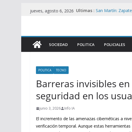
Saltar
Ultimas :
San Martín: Zapater
jueves, agosto 6, 2026
al
desplome del con
La UIA Responde co
contenido
motor fiscal y mer
ANTIPATRIA : Beneg
de tierras mientras
SOCIEDAD
POLITICA
POLICIALES
Zulma Lobato: Asis
situación de calle 
Contradicciones de
Iguacel en la Cau
POLITICA
TECNO
Barreras invisibles en
seguridad en los usua
junio 3, 2026
Info IA
El incremento de las amenazas cibernéticas a nive
verificación temporal. Aunque estas herramientas