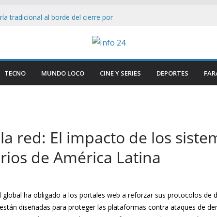
ía tradicional al borde del cierre por
sumo
n Firmeza a Luis Caputo: «La industria es
ece respeto»
as Lynch bajo el ojo: Senador ataca ley
 facilita su venta a foráneos
TECNO
MUNDO LOCO
CINE Y SERIES
DEPORTES
FAR
tencia municipal tras ser hallada en
en Paraná
smantelan testimonio clave de Javier
sa Cuadernos
 la red: El impacto de los siste
rios de América Latina
l global ha obligado a los portales web a reforzar sus protocolos de 
 están diseñadas para proteger las plataformas contra ataques de de