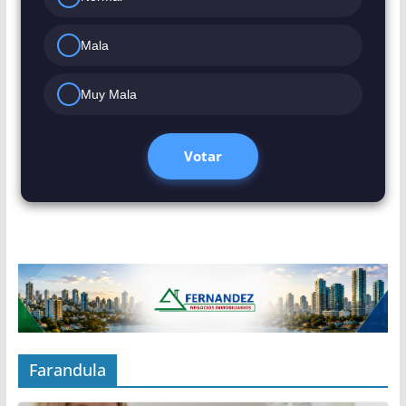
Mala
Muy Mala
Votar
Farandula