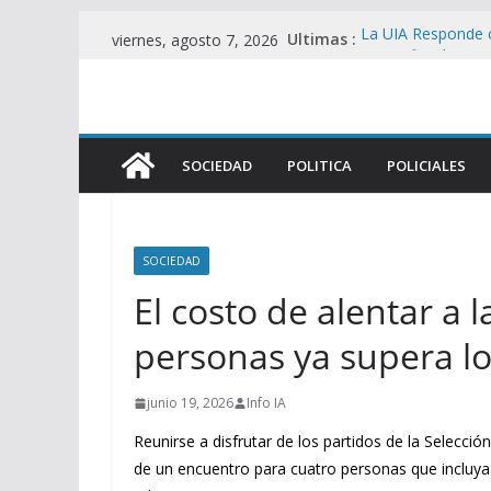
Saltar
Ultimas :
La UIA Responde c
viernes, agosto 7, 2026
al
motor fiscal y me
Represión en el 
contenido
Viralmente tras I
Brutal represión e
heridos en operat
SOCIEDAD
POLITICA
POLICIALES
Foco de Tensión e
UU. en Protesta C
Filtran pericias cl
Álvarez Guardia y
SOCIEDAD
El costo de alentar a 
personas ya supera l
junio 19, 2026
Info IA
Reunirse a disfrutar de los partidos de la Selecci
de un encuentro para cuatro personas que incluya