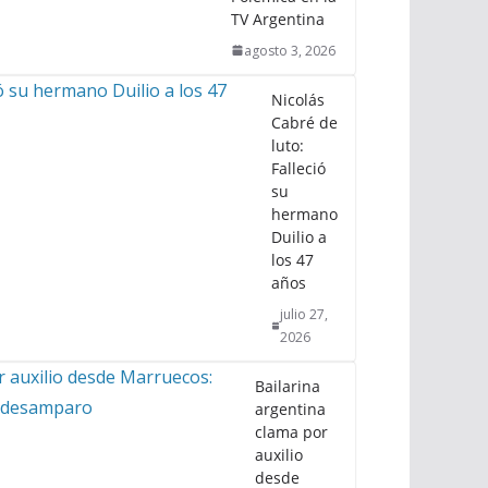
TV Argentina
agosto 3, 2026
Nicolás
Cabré de
luto:
Falleció
su
hermano
Duilio a
los 47
años
julio 27,
2026
Bailarina
argentina
clama por
auxilio
desde