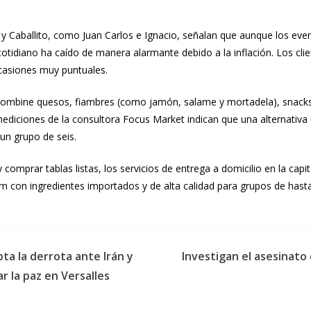
 Caballito, como Juan Carlos e Ignacio, señalan que aunque los even
tidiano ha caído de manera alarmante debido a la inflación. Los cli
casiones muy puntuales.
ombine quesos, fiambres (como jamón, salame y mortadela), snacks,
mediciones de la consultora Focus Market indican que una alternativa
un grupo de seis.
 comprar tablas listas, los servicios de entrega a domicilio en la capit
m con ingredientes importados y de alta calidad para grupos de hasta 
pta la derrota ante Irán y
Investigan el asesinato
r la paz en Versalles