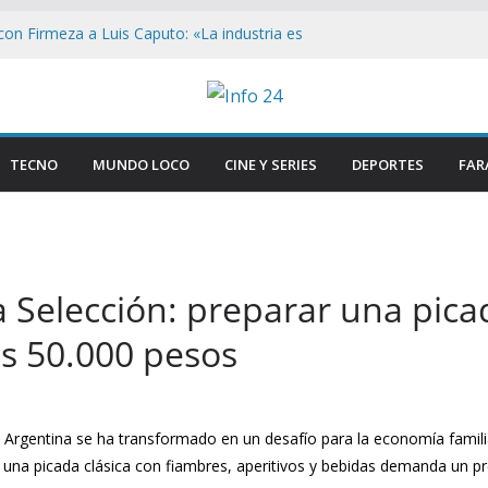
on Firmeza a Luis Caputo: «La industria es
rece respeto»
Congreso: «Que se Vayan Todos» Resuena
ncidentes en Buenos Aires
n el Congreso: Periodistas y manifestantes
ivo de seguridad en Buenos Aires
TECNO
MUNDO LOCO
CINE Y SERIES
DEPORTES
FAR
n Buenos Aires: Retiran Bandera de EE.
ercana al Congreso
ave que revelan el brutal ataque a Matías
 las lesiones de su acusada en Chaco
la Selección: preparar una pic
os 50.000 pesos
ón Argentina se ha transformado en un desafío para la economía famili
 una picada clásica con fiambres, aperitivos y bebidas demanda un