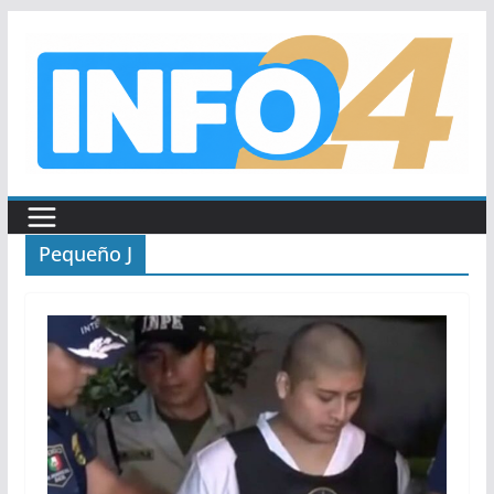
Saltar
al
contenido
Pequeño J