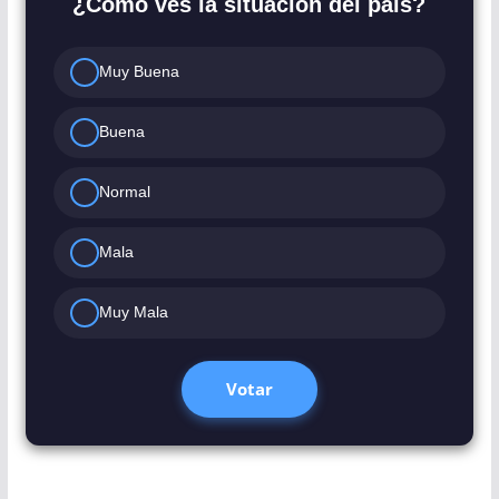
¿Como ves la situación del pais?
Muy Buena
Buena
Normal
Mala
Muy Mala
Votar