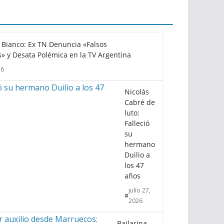
Bianco: Ex TN Denuncia «Falsos
» y Desata Polémica en la TV Argentina
26
Nicolás
Cabré de
luto:
Falleció
su
hermano
Duilio a
los 47
años
julio 27,
2026
Bailarina