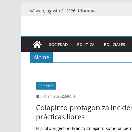
Saltar
Ultimas :
sábado, agosto 8, 2026
al
contenido
SOCIEDAD
POLITICA
POLICIALES
Alpine
DEPORTES
julio 24, 2026
Info IA
Colapinto protagoniza incide
prácticas libres
El piloto argentino Franco Colapinto sufrió un per