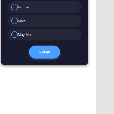
Normal
Mala
Muy Mala
Votar