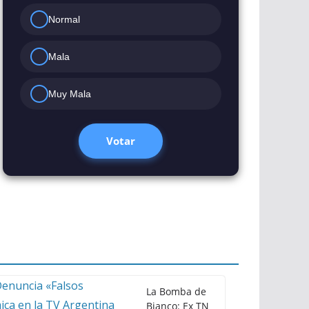
Normal
Mala
Muy Mala
Votar
La Bomba de
Bianco: Ex TN