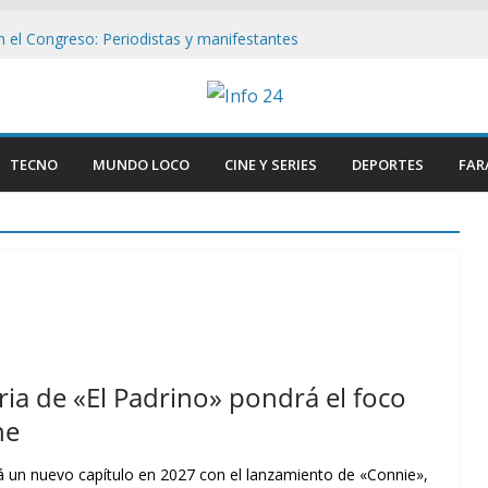
n el Congreso: Periodistas y manifestantes
ivo de seguridad en Buenos Aires
n Buenos Aires: Retiran Bandera de EE.
ercana al Congreso
ave que revelan el brutal ataque a Matías
 las lesiones de su acusada en Chaco
TECNO
MUNDO LOCO
CINE Y SERIES
DEPORTES
FAR
de si : Milei aterriza en Cali tras duros
Congreso: «Que se Vayan Todos» Resuena
ncidentes en Buenos Aires
ria de «El Padrino» pondrá el foco
ne
rá un nuevo capítulo en 2027 con el lanzamiento de «Connie»,