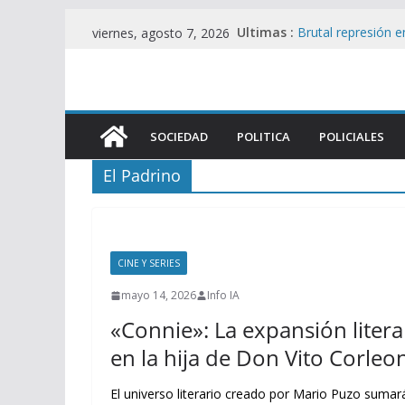
Saltar
Ultimas :
Brutal represión e
viernes, agosto 7, 2026
al
heridos en operat
Foco de Tensión e
contenido
UU. en Protesta C
Filtran pericias cl
Álvarez Guardia y
SOCIEDAD
POLITICA
POLICIALES
Enfurecido y fuera 
golpes legislativos
El Padrino
Represión en el 
Viralmente tras I
CINE Y SERIES
mayo 14, 2026
Info IA
«Connie»: La expansión litera
en la hija de Don Vito Corleo
El universo literario creado por Mario Puzo suma