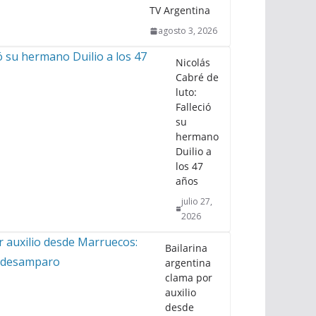
TV Argentina
agosto 3, 2026
Nicolás
Cabré de
luto:
Falleció
su
hermano
Duilio a
los 47
años
julio 27,
2026
Bailarina
argentina
clama por
auxilio
desde