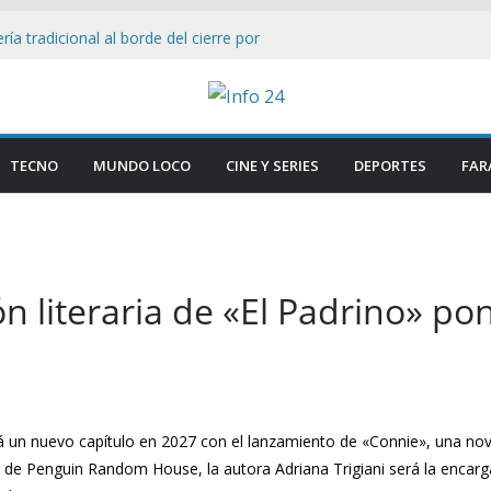
ía tradicional al borde del cierre por
nsumo
on Firmeza a Luis Caputo: «La industria es
rece respeto»
gas Lynch bajo el ojo: Senador ataca ley
s facilita su venta a foráneos
TECNO
MUNDO LOCO
CINE Y SERIES
DEPORTES
FAR
tencia municipal tras ser hallada en
 en Paraná
esmantelan testimonio clave de Javier
sa Cuadernos
 literaria de «El Padrino» pond
á un nuevo capítulo en 2027 con el lanzamiento de «Connie», una nove
 de Penguin Random House, la autora Adriana Trigiani será la encarga