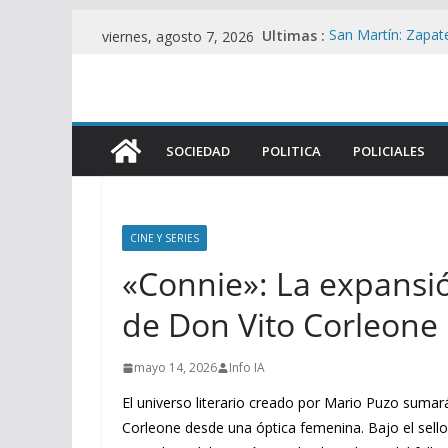
Saltar
Ultimas :
San Martín: Zapater
viernes, agosto 7, 2026
al
desplome del co
La UIA Responde c
contenido
motor fiscal y me
ANTIPATRIA : Bene
de tierras mientra
SOCIEDAD
POLITICA
POLICIALES
Zulma Lobato: Asis
situación de calle
Contradicciones d
Iguacel en la Cau
CINE Y SERIES
«Connie»: La expansión
de Don Vito Corleone
mayo 14, 2026
Info IA
El universo literario creado por Mario Puzo sumar
Corleone desde una óptica femenina. Bajo el sello