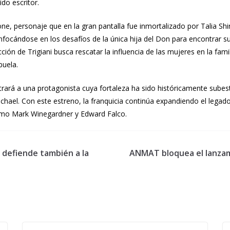
do escritor.
, personaje que en la gran pantalla fue inmortalizado por Talia Shire
 enfocándose en los desafíos de la única hija del Don para encontrar
ción de Trigiani busca rescatar la influencia de las mujeres en la famil
buela.
ostrará a una protagonista cuya fortaleza ha sido históricamente sube
hael. Con este estreno, la franquicia continúa expandiendo el legad
omo Mark Winegardner y Edward Falco.
i defiende también a la
ANMAT bloquea el lanzam