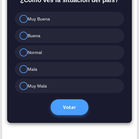
¿Como ves la situación del pais?
Muy Buena
Buena
Normal
Mala
Muy Mala
Votar