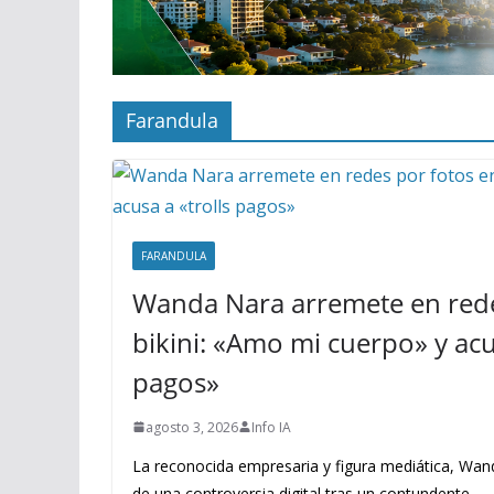
Farandula
FARANDULA
Wanda Nara arremete en rede
bikini: «Amo mi cuerpo» y acus
pagos»
agosto 3, 2026
Info IA
La reconocida empresaria y figura mediática, Wand
de una controversia digital tras un contundente