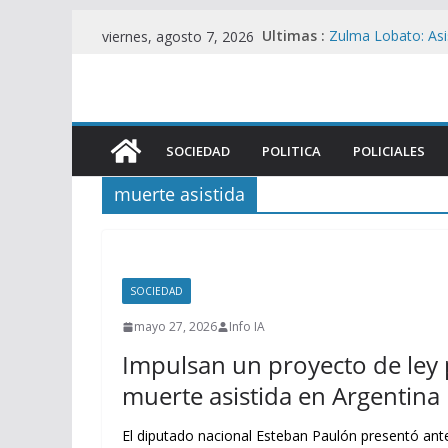
Saltar
Ultimas :
Zulma Lobato: Asis
viernes, agosto 7, 2026
al
situación de calle
Contradicciones d
contenido
Iguacel en la Cau
San Martín: Zapater
desplome del co
SOCIEDAD
POLITICA
POLICIALES
La UIA Responde c
motor fiscal y me
muerte asistida
ANTIPATRIA : Bene
de tierras mientra
SOCIEDAD
mayo 27, 2026
Info IA
Impulsan un proyecto de ley pa
muerte asistida en Argentina
El diputado nacional Esteban Paulón presentó ante