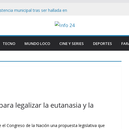
tencia municipal tras ser hallada en
 en Paraná
esmantelan testimonio clave de Javier
sa Cuadernos
ía tradicional al borde del cierre por
nsumo
TECNO
MUNDO LOCO
CINE Y SERIES
DEPORTES
FAR
on Firmeza a Luis Caputo: «La industria es
rece respeto»
gas Lynch bajo el ojo: Senador ataca ley
s facilita su venta a foráneos
ra legalizar la eutanasia y la
 el Congreso de la Nación una propuesta legislativa que