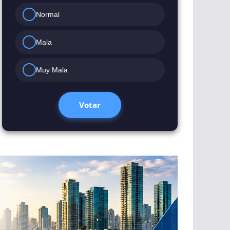
Normal
Mala
Muy Mala
Votar