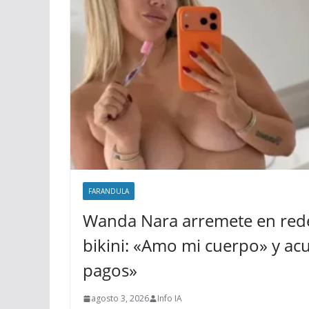
FARANDULA
Wanda Nara arremete en rede
bikini: «Amo mi cuerpo» y acus
pagos»
agosto 3, 2026
Info IA