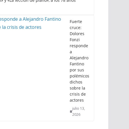
k» y «La lección de piano», a los 78 años
Fuerte
cruce:
Dolores
Fonzi
responde
a
Alejandro
Fantino
por sus
polémicos
dichos
sobre la
crisis de
actores
julio 13,
2026