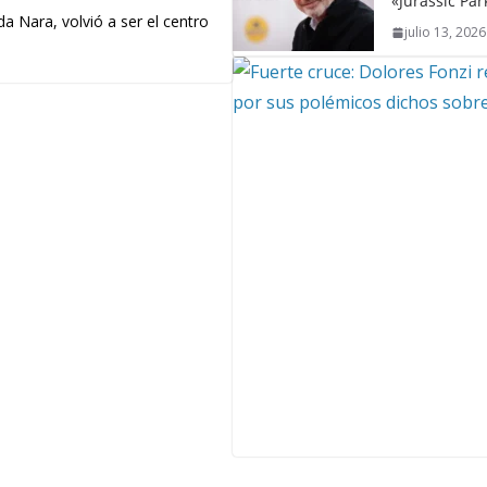
«Jurassic Par
a Nara, volvió a ser el centro
julio 13, 2026