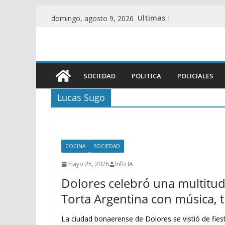
Saltar
Ultimas :
domingo, agosto 9, 2026
al
contenido
SOCIEDAD
POLITICA
POLICIALES
Lucas Sugo
COCINA
SOCIEDAD
mayo 25, 2026
Info IA
Dolores celebró una multitudi
Torta Argentina con música, 
La ciudad bonaerense de Dolores se vistió de fiesta