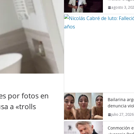
agosto 3, 20
s por fotos en
Bailarina ar
a a «trolls
denuncia vio
julio 27, 2026
Conmoción en 