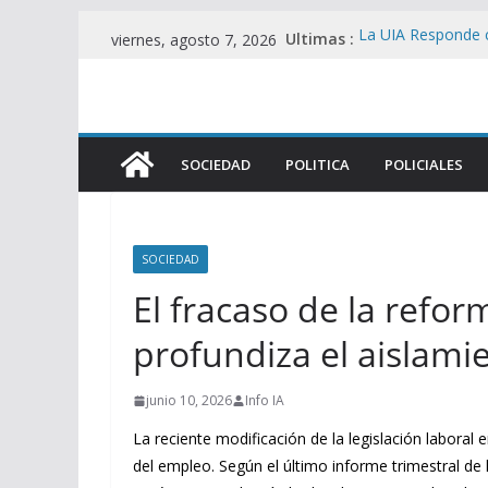
Saltar
Ultimas :
La UIA Responde c
viernes, agosto 7, 2026
al
motor fiscal y me
Represión en el 
contenido
Viralmente tras I
Brutal represión e
heridos en operat
SOCIEDAD
POLITICA
POLICIALES
Foco de Tensión e
UU. en Protesta C
Filtran pericias cl
Álvarez Guardia y
SOCIEDAD
El fracaso de la refo
profundiza el aislamie
junio 10, 2026
Info IA
La reciente modificación de la legislación laboral
del empleo. Según el último informe trimestral de