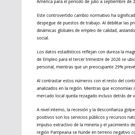
América para el período de julio a septiembre de 20
Este controvertido cambio normativo ha significado
despegue de puestos de trabajo. Al debilitar las p
dinámicas globales de empleo de calidad, aislando 
social.
Los datos estadísticos reflejan con dureza la ma
de Empleo para el tercer trimestre de 2026 se ub
personal, mientras que un preocupante 29% prevé r
Al contrastar estos números con el resto del conti
analizados en la región. Mientras que economías 
mercado local queda rezagado incluso detrás de 
A nivel interno, la recesión y la desconfianza go
positivos son los servicios públicos y recursos n
impulso extractivo de la minería y el yacimiento d
región Pampeana se hunde en terreno negativo c