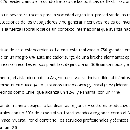
26, evidenciando el rotundo fracaso de las políticas de flexibilizació
 un severo retroceso para la sociedad argentina, precarizando las re
rotecciones de los trabajadores y no generar incentivos reales de inve
a la fuerza laboral local de un contexto internacional que avanza haci
gnitud de este estancamiento. La encuesta realizada a 750 grandes e
ica en un magro 6%. Este indicador surge de una brecha alarmante: a
ealizar recortes en sus plantillas, dejando a un 36% sin cambios y a
nente, el aislamiento de la Argentina se vuelve indiscutible, ubicánd
como Puerto Rico (48%), Estados Unidos (45%) y Brasil (37%) lideran 
vecinos como Chile, que alcanza un 12%, y Panamá, con un 11%.
lpean de manera desigual a las distintas regiones y sectores producti
aturales con un 30% de expectativa, traccionando a regiones como el 
e Vaca Muerta. Por el contrario, los servicios profesionales y técnico
on un -2%.