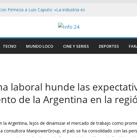
on Firmeza a Luis Caputo: «La industria es
rece respeto»
Congreso: «Que se Vayan Todos» Resuena
ncidentes en Buenos Aires
n el Congreso: Periodistas y manifestantes
ivo de seguridad en Buenos Aires
TECNO
MUNDO LOCO
CINE Y SERIES
DEPORTES
FAR
n Buenos Aires: Retiran Bandera de EE.
ercana al Congreso
ave que revelan el brutal ataque a Matías
 las lesiones de su acusada en Chaco
rma laboral hunde las expectat
nto de la Argentina en la regi
 en la Argentina, lejos de dinamizar el mercado de trabajo como prome
 la consultora ManpowerGroup, el país se ha consolidado con las per