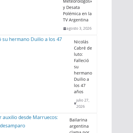
Meteorólogos»
y Desata
Polémica en la
TV Argentina
agosto 3, 2026
Nicolás
Cabré de
luto:
Falleció
su
hermano
Duilio a
los 47
años
julio 27,
2026
Bailarina
argentina
clama por