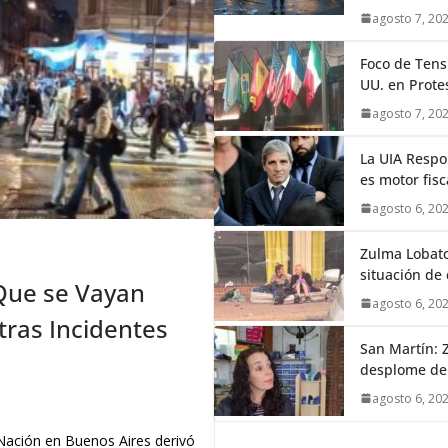
agosto 7, 20
Foco de Tens
UU. en Prote
agosto 7, 20
La UIA Respo
es motor fis
agosto 6, 20
Zulma Lobato
situación de
Que se Vayan
agosto 6, 20
ras Incidentes
San Martín: Z
desplome de
agosto 6, 20
 Nación en Buenos Aires derivó