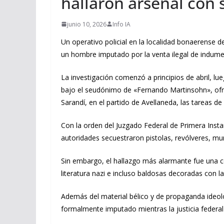
hallaron arsenal con 
junio 10, 2026
Info IA
Un operativo policial en la localidad bonaerense d
un hombre imputado por la venta ilegal de indument
La investigación comenzó a principios de abril, l
bajo el seudónimo de «Fernando Martinsohn», ofre
Sarandí, en el partido de Avellaneda, las tareas d
Con la orden del Juzgado Federal de Primera Insta
autoridades secuestraron pistolas, revólveres, m
Sin embargo, el hallazgo más alarmante fue una co
literatura nazi e incluso baldosas decoradas con la
Además del material bélico y de propaganda ideoló
formalmente imputado mientras la justicia federal 