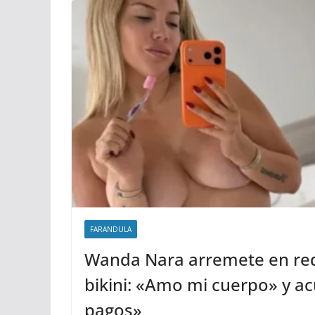
FARANDULA
Wanda Nara arremete en red
bikini: «Amo mi cuerpo» y acu
pagos»