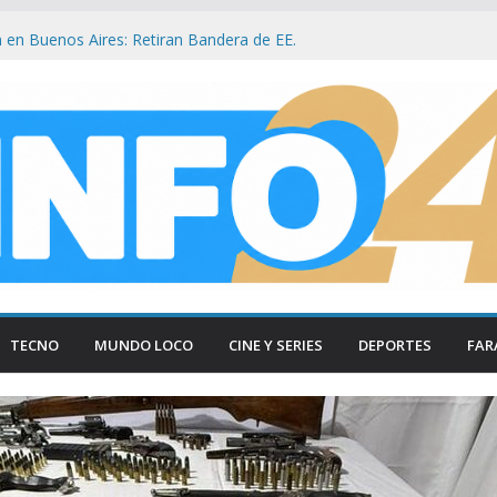
 en Buenos Aires: Retiran Bandera de EE.
 Cercana al Congreso
 Jorge Messi, el pilar que forjó la carrera de
l Messi
a de si : Milei aterriza en Cali tras duros
os
 Congreso: «Que se Vayan Todos» Resuena
Incidentes en Buenos Aires
 en el Congreso: Periodistas y manifestantes
ativo de seguridad en Buenos Aires
TECNO
MUNDO LOCO
CINE Y SERIES
DEPORTES
FAR