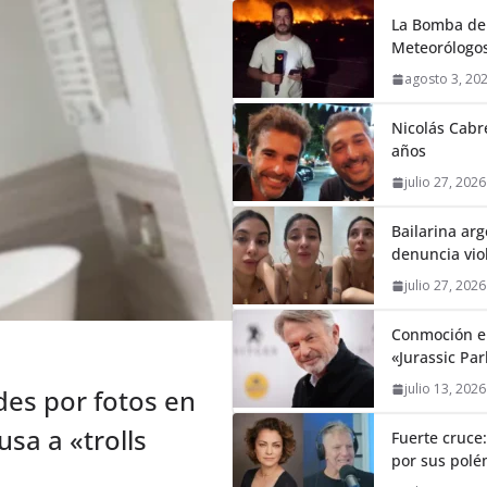
La Bomba de 
Meteorólogos
agosto 3, 20
Nicolás Cabré
años
julio 27, 2026
Bailarina ar
denuncia vio
julio 27, 2026
Conmoción en
«Jurassic Par
julio 13, 2026
es por fotos en
sa a «trolls
Fuerte cruce
por sus polém