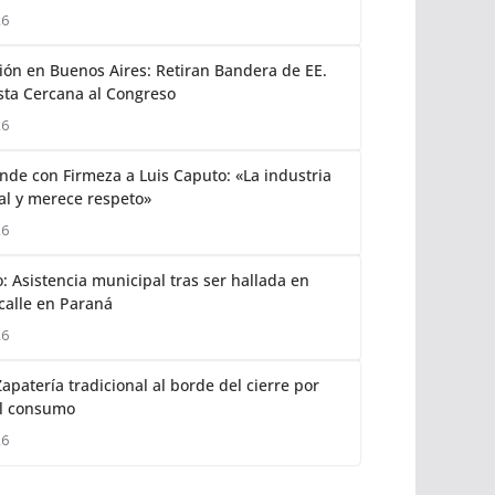
26
ión en Buenos Aires: Retiran Bandera de EE.
sta Cercana al Congreso
26
nde con Firmeza a Luis Caputo: «La industria
cal y merece respeto»
26
: Asistencia municipal tras ser hallada en
 calle en Paraná
26
apatería tradicional al borde del cierre por
l consumo
26