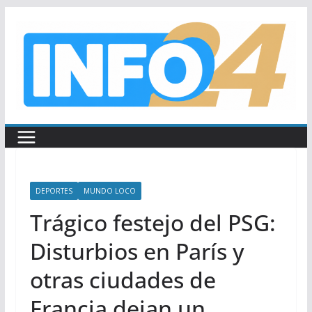
Saltar
al
contenido
DEPORTES
MUNDO LOCO
Trágico festejo del PSG:
Disturbios en París y
otras ciudades de
Francia dejan un