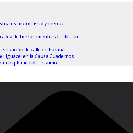
tria es motor fiscal y merece
 ley de tierras mientras facilita su
n situación de calle en Paraná
ier Iguacel en la Causa Cuadernos
e por desplome del consumo