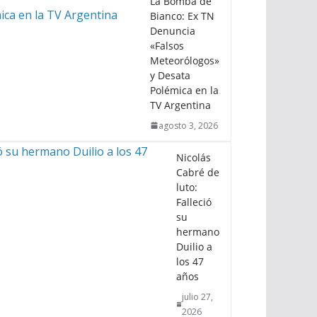
La Bomba de
Bianco: Ex TN
Denuncia
«Falsos
Meteorólogos»
y Desata
Polémica en la
TV Argentina
agosto 3, 2026
Nicolás
Cabré de
luto:
Falleció
su
hermano
Duilio a
los 47
años
julio 27,
2026