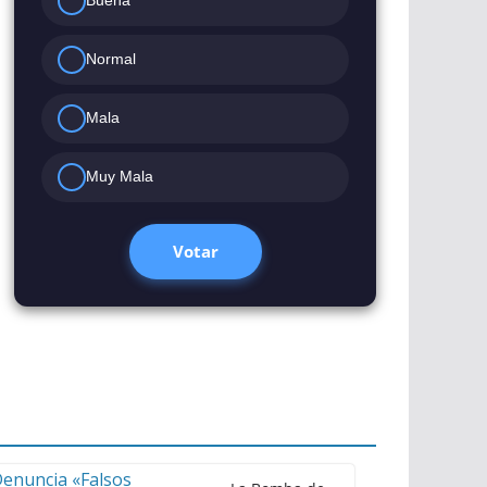
Buena
Normal
Mala
Muy Mala
Votar