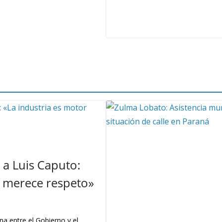
a Luis Caputo:
 y merece respeto»
na entre el Gobierno y el