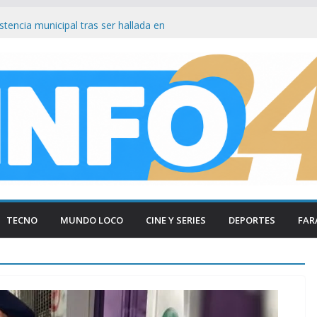
tencia municipal tras ser hallada en
 en Paraná
esmantelan testimonio clave de Javier
sa Cuadernos
ía tradicional al borde del cierre por
nsumo
on Firmeza a Luis Caputo: «La industria es
rece respeto»
gas Lynch bajo el ojo: Senador ataca ley
s facilita su venta a foráneos
TECNO
MUNDO LOCO
CINE Y SERIES
DEPORTES
FAR