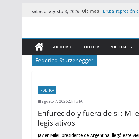
Saltar
Ultimas :
Brutal represión 
sábado, agosto 8, 2026
al
heridos en operat
Foco de Tensión e
contenido
UU. en Protesta 
Filtran pericias c
Álvarez Guardia y
SOCIEDAD
POLITICA
POLICIALES
Enfurecido y fuera 
golpes legislativo
Federico Sturzenegger
Represión en el 
Viralmente tras I
POLITICA
agosto 7, 2026
Info IA
Enfurecido y fuera de si : Mile
legislativos
Javier Milei, presidente de Argentina, llegó este vi