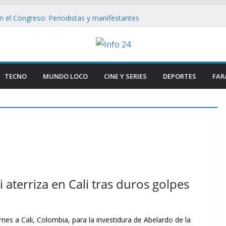
en el Congreso: Periodistas y manifestantes
ivo de seguridad en Buenos Aires
n Buenos Aires: Retiran Bandera de EE.
Cercana al Congreso
lave que revelan el brutal ataque a Matías
 las lesiones de su acusada en Chaco
TECNO
MUNDO LOCO
CINE Y SERIES
DEPORTES
FAR
de si : Milei aterriza en Cali tras duros
s
Congreso: «Que se Vayan Todos» Resuena
ncidentes en Buenos Aires
i aterriza en Cali tras duros golpes
ernes a Cali, Colombia, para la investidura de Abelardo de la