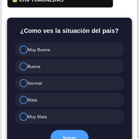
¿Como ves la situación del pais?
Muy Buena
Buena
Normal
Mala
Muy Mala
Votar