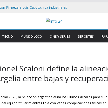
on Firmeza a Luis Caputo: «La industria es
rece respeto»
Congreso: «Que se Vayan Todos» Resuena
ncidentes en Buenos Aires
n el Congreso: Periodistas y manifestantes
ivo de seguridad en Buenos Aires
TECNO
MUNDO LOCO
CINE Y SERIES
DEPORTES
FAR
n Buenos Aires: Retiran Bandera de EE.
ercana al Congreso
ave que revelan el brutal ataque a Matías
 las lesiones de su acusada en Chaco
ionel Scaloni define la alineac
rgelia entre bajas y recuperac
undial 2026, la Selección argentina afina los últimos detalles para su 
 del equipo titular mientras lidia con varias complicaciones físicas e