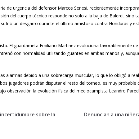
oria de urgencia del defensor Marcos Senesi, recientemente incorpor
ión del cuerpo técnico responde no solo a la baja de Balerdi, sino tam
or sufrió un desgarro durante el último amistoso contra Honduras y e
ista. El guardameta Emiliano Martínez evoluciona favorablemente de 
e entrenó con normalidad utilizando guantes en ambas manos y, aunque 
as alarmas debido a una sobrecarga muscular, lo que lo obligó a real
os jugadores podrán disputar el resto del torneo, es muy probable q
jo observación la evolución física del mediocampista Leandro Pared
 incertidumbre sobre la
Denuncian a una niñer