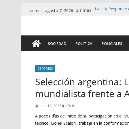
Saltar
Ultimas :
La UIA Responde c
viernes, agosto 7, 2026
al
motor fiscal y me
Represión en el 
contenido
Viralmente tras I
Brutal represión e
heridos en operat
SOCIEDAD
POLITICA
POLICIALES
Foco de Tensión e
UU. en Protesta C
Filtran pericias cl
Álvarez Guardia y
DEPORTES
Selección argentina: L
mundialista frente a A
junio 12, 2026
Info IA
A pocos días del inicio de su participación en el M
técnico, Lionel Scaloni, trabaja en la conformación