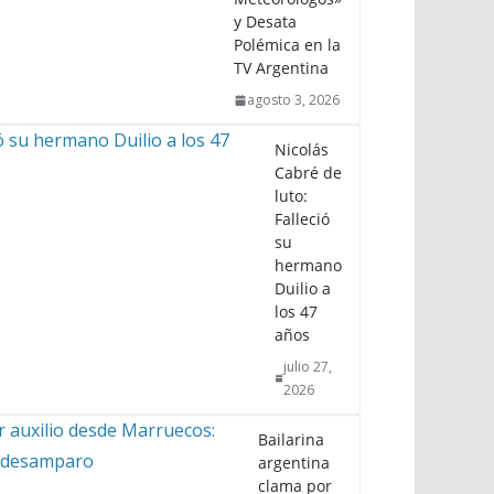
y Desata
Polémica en la
TV Argentina
agosto 3, 2026
Nicolás
Cabré de
luto:
Falleció
su
hermano
Duilio a
los 47
años
julio 27,
2026
Bailarina
argentina
clama por