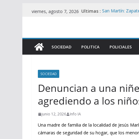
Saltar
Ultimas :
San Martín: Zapater
viernes, agosto 7, 2026
al
desplome del co
La UIA Responde c
contenido
motor fiscal y me
ANTIPATRIA : Bene
de tierras mientra
SOCIEDAD
POLITICA
POLICIALES
Zulma Lobato: Asis
situación de calle
Contradicciones d
Iguacel en la Cau
SOCIEDAD
Denuncian a una niñe
agrediendo a los niño
junio 12, 2026
Info IA
Una madre de familia de la localidad de Jesús Marí
cámaras de seguridad de su hogar, que los menores