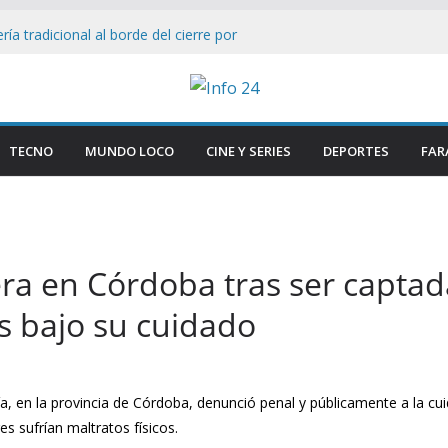
ía tradicional al borde del cierre por
nsumo
on Firmeza a Luis Caputo: «La industria es
rece respeto»
gas Lynch bajo el ojo: Senador ataca ley
s facilita su venta a foráneos
TECNO
MUNDO LOCO
CINE Y SERIES
DEPORTES
FAR
tencia municipal tras ser hallada en
 en Paraná
esmantelan testimonio clave de Javier
sa Cuadernos
ra en Córdoba tras ser capta
s bajo su cuidado
a, en la provincia de Córdoba, denunció penal y públicamente a la cui
 sufrían maltratos físicos.