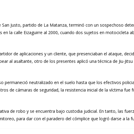
de San Justo, partido de La Matanza, terminó con un sospechoso deten
es en la calle Eizaguirre al 2000, cuando dos sujetos en motocicleta
rtidor de aplicaciones y un cliente, que presenciaban el ataque, decid
pear al asaltante, otro de los presentes aplicó una técnica de Jiu-Ji
o permaneció neutralizado en el suelo hasta que los efectivos policial
ros de cámaras de seguridad, la resistencia inicial de la víctima fue
tiva de robo y se encuentra bajo custodia judicial. En tanto, las fuer
itoreo, para dar con el paradero del cómplice que logró darse a la fu