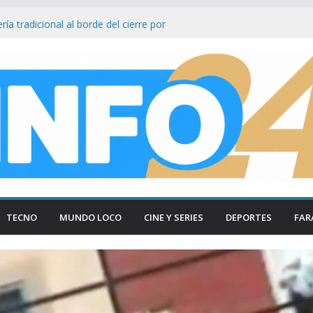
ía tradicional al borde del cierre por
nsumo
on Firmeza a Luis Caputo: «La industria es
rece respeto»
gas Lynch bajo el ojo: Senador ataca ley
s facilita su venta a foráneos
tencia municipal tras ser hallada en
 en Paraná
esmantelan testimonio clave de Javier
sa Cuadernos
TECNO
MUNDO LOCO
CINE Y SERIES
DEPORTES
FAR