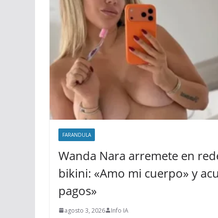
FARANDULA
Wanda Nara arremete en rede
bikini: «Amo mi cuerpo» y acus
pagos»
agosto 3, 2026
Info IA