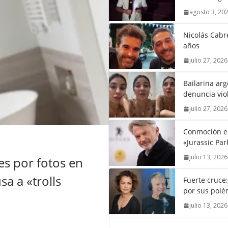
agosto 3, 20
Nicolás Cabré
años
julio 27, 2026
Bailarina ar
denuncia vio
julio 27, 2026
Conmoción en 
«Jurassic Par
julio 13, 2026
s por fotos en
a a «trolls
Fuerte cruce
por sus polém
julio 13, 2026