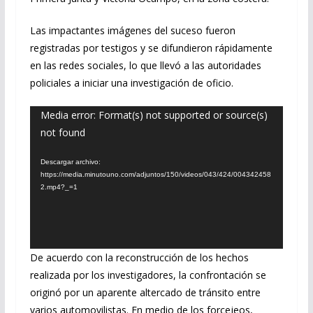
Las impactantes imágenes del suceso fueron
registradas por testigos y se difundieron rápidamente
en las redes sociales, lo que llevó a las autoridades
policiales a iniciar una investigación de oficio.
Reproductor
Media error: Format(s) not supported or source(s)
not found
de
vídeo
Descargar archivo:
https://media.minutouno.com/adjuntos/150/videos/043/424/004342458
2.mp4?_=1
De acuerdo con la reconstrucción de los hechos
realizada por los investigadores, la confrontación se
originó por un aparente altercado de tránsito entre
varios automovilistas. En medio de los forcejeos,