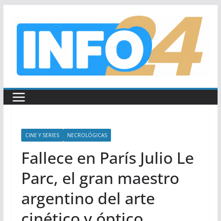
Saltar
al
contenido
CINE Y SERIES
NECROLÓGICAS
Fallece en París Julio Le
Parc, el gran maestro
argentino del arte
cinético y óptico