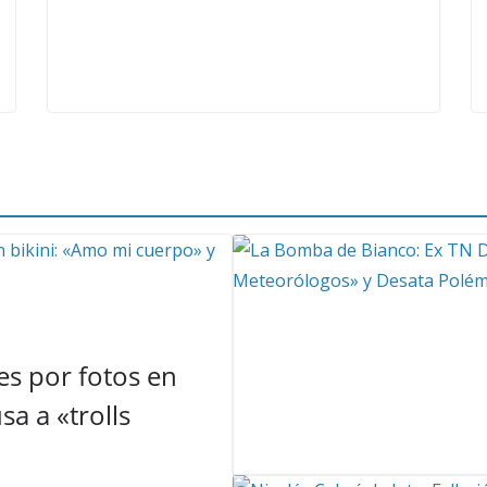
s por fotos en
a a «trolls