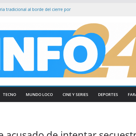
ía tradicional al borde del cierre por
sumo
n Firmeza a Luis Caputo: «La industria es
ece respeto»
as Lynch bajo el ojo: Senador ataca ley
 facilita su venta a foráneos
tencia municipal tras ser hallada en
en Paraná
smantelan testimonio clave de Javier
sa Cuadernos
TECNO
MUNDO LOCO
CINE Y SERIES
DEPORTES
FAR
 acusado de intentar secuestr