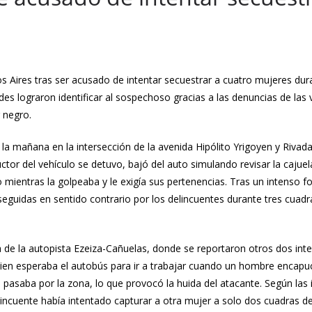
s Aires tras ser acusado de intentar secuestrar a cuatro mujeres d
s lograron identificar al sospechoso gracias a las denuncias de las v
 negro.
e la mañana en la intersección de la avenida Hipólito Yrigoyen y Riva
r del vehículo se detuvo, bajó del auto simulando revisar la cajuela 
to mientras la golpeaba y le exigía sus pertenencias. Tras un intenso 
seguidas en sentido contrario por los delincuentes durante tres cuadr
ca de la autopista Ezeiza-Cañuelas, donde se reportaron otros dos int
ien esperaba el autobús para ir a trabajar cuando un hombre encapuch
 pasaba por la zona, lo que provocó la huida del atacante. Según las i
ncuente había intentado capturar a otra mujer a solo dos cuadras de 