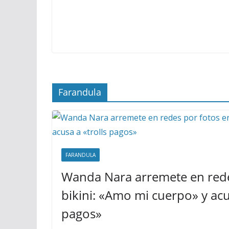
Farandula
FARANDULA
Wanda Nara arremete en rede
bikini: «Amo mi cuerpo» y acus
pagos»