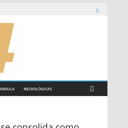
ANDULA
NECROLÓGICAS
y se consolida como