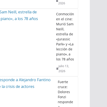
2026
Conmoción
en el cine:
Murió Sam
Neill,
estrella de
«Jurassic
Park» y «La
lección de
piano», a
los 78 años
julio 13,
2026
Fuerte
cruce:
Dolores
Fonzi
responde
a