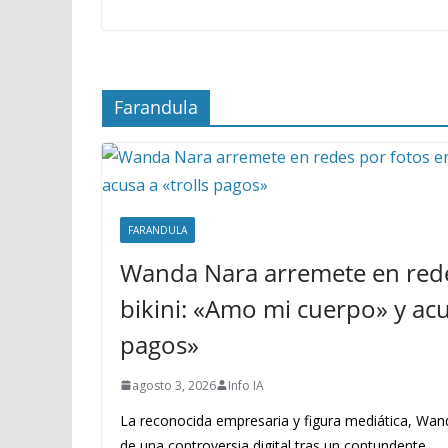
Farandula
FARANDULA
Wanda Nara arremete en rede
bikini: «Amo mi cuerpo» y acus
pagos»
agosto 3, 2026
Info IA
La reconocida empresaria y figura mediática, Wand
de una controversia digital tras un contundente