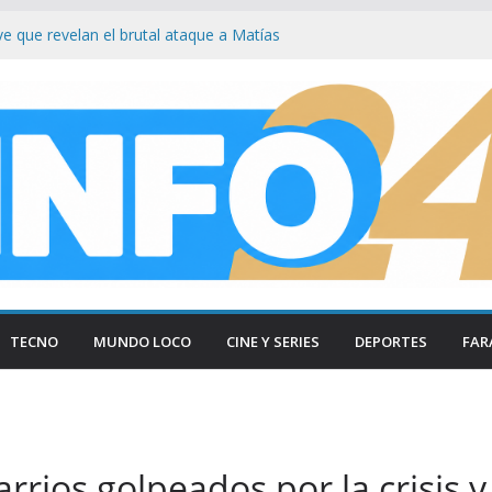
ave que revelan el brutal ataque a Matías
 las lesiones de su acusada en Chaco
de si : Milei aterriza en Cali tras duros
Congreso: «Que se Vayan Todos» Resuena
ncidentes en Buenos Aires
n el Congreso: Periodistas y manifestantes
ivo de seguridad en Buenos Aires
n Buenos Aires: Retiran Bandera de EE.
ercana al Congreso
TECNO
MUNDO LOCO
CINE Y SERIES
DEPORTES
FAR
rrios golpeados por la crisis 