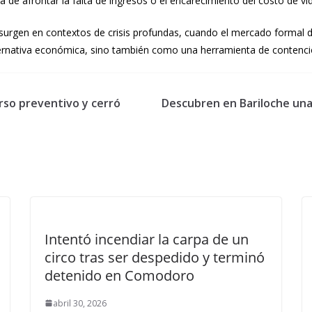
de afrontar la falta de ingresos o el encarecimiento del costo de vid
resurgen en contextos de crisis profundas, cuando el mercado formal d
ernativa económica, sino también como una herramienta de contención
rso preventivo y cerró
Descubren en Bariloche una
Intentó incendiar la carpa de un
circo tras ser despedido y terminó
detenido en Comodoro
abril 30, 2026