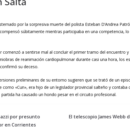
 Salta
ternado por la sorpresiva muerte del polista Esteban D’Andrea Patró
descompensó súbitamente mientras participaba en una competencia, l
r comenzó a sentirse mal al concluir el primer tramo del encuentro y
aniobras de reanimación cardiopulmonar durante casi una hora, los esf
e confirmó su deceso.
as versiones preliminares de su entorno sugieren que se trató de un ep
 como «Cun», era hijo de un legislador provincial salteño y contaba
u partida ha causado un hondo pesar en el circuito profesional.
azzi por presunto
El telescopio James Webb d
or en Corrientes