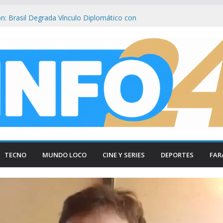
n: Brasil Degrada Vínculo Diplomático con
ios de Milei a Lula
smantelan testimonio clave de Javier
sa Cuadernos
ía tradicional al borde del cierre por
sumo
iva Protesta por Inseguridad y Femicidio
con la Policía
olisiona con la Luna: Crece la Alerta por
spacio Profundo
TECNO
MUNDO LOCO
CINE Y SERIES
DEPORTES
FAR