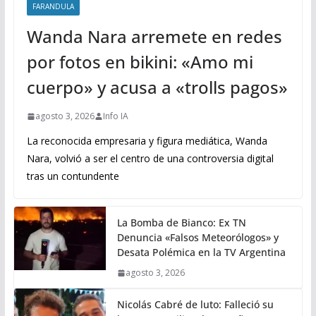
FARANDULA
Wanda Nara arremete en redes
por fotos en bikini: «Amo mi
cuerpo» y acusa a «trolls pagos»
agosto 3, 2026
Info IA
La reconocida empresaria y figura mediática, Wanda
Nara, volvió a ser el centro de una controversia digital
tras un contundente
La Bomba de Bianco: Ex TN
Denuncia «Falsos Meteorólogos» y
Desata Polémica en la TV Argentina
agosto 3, 2026
Nicolás Cabré de luto: Falleció su