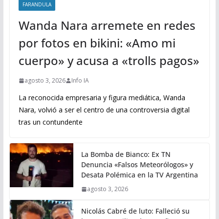
FARANDULA
Wanda Nara arremete en redes
por fotos en bikini: «Amo mi
cuerpo» y acusa a «trolls pagos»
agosto 3, 2026
Info IA
La reconocida empresaria y figura mediática, Wanda
Nara, volvió a ser el centro de una controversia digital
tras un contundente
La Bomba de Bianco: Ex TN
Denuncia «Falsos Meteorólogos» y
Desata Polémica en la TV Argentina
agosto 3, 2026
Nicolás Cabré de luto: Falleció su