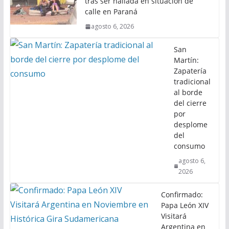
tras ser hallada en situación de
calle en Paraná
agosto 6, 2026
San
Martín:
Zapatería
tradicional
al borde
del cierre
por
desplome
del
consumo
agosto 6,
2026
Confirmado:
Papa León XIV
Visitará
Argentina en