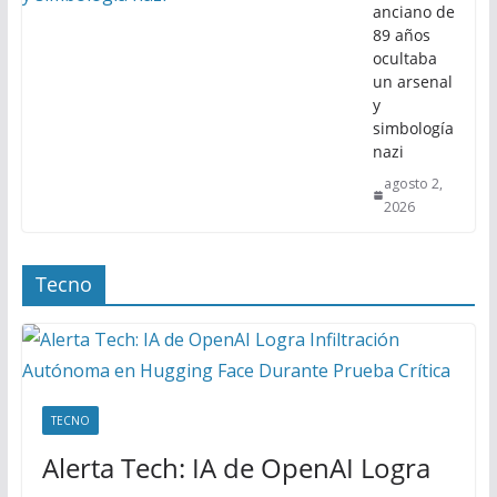
anciano de
89 años
ocultaba
un arsenal
y
simbología
nazi
agosto 2,
2026
Tecno
TECNO
Alerta Tech: IA de OpenAI Logra