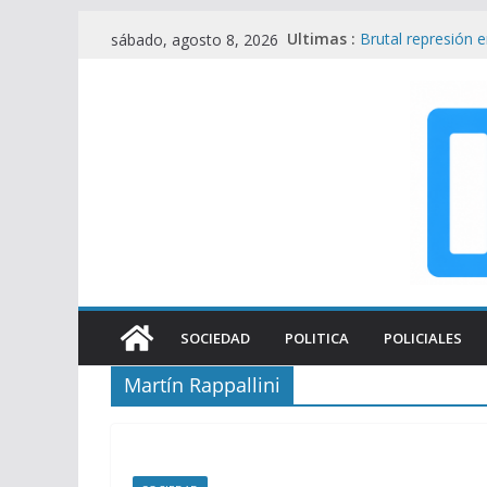
Saltar
Ultimas :
Brutal represión 
sábado, agosto 8, 2026
al
heridos en operat
Foco de Tensión e
contenido
UU. en Protesta 
Filtran pericias c
Álvarez Guardia y
Enfurecido y fuera 
golpes legislativo
Represión en el 
Viralmente tras I
SOCIEDAD
POLITICA
POLICIALES
Martín Rappallini