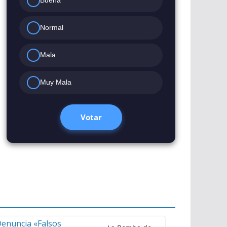
Buena
Normal
Mala
Muy Mala
Votar