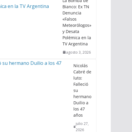
La Bomba de
Bianco: Ex TN
Denuncia
«Falsos
Meteorólogos»
y Desata
Polémica en la
TV Argentina
agosto 3, 2026
Nicolás
Cabré de
luto:
Falleció
su
hermano
Duilio a
los 47
años
julio 27,
2026