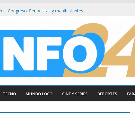
en el Congreso: Periodistas y manifestantes
ivo de seguridad en Buenos Aires
n Buenos Aires: Retiran Bandera de EE.
Cercana al Congreso
lave que revelan el brutal ataque a Matías
 las lesiones de su acusada en Chaco
de si : Milei aterriza en Cali tras duros
s
Congreso: «Que se Vayan Todos» Resuena
ncidentes en Buenos Aires
TECNO
MUNDO LOCO
CINE Y SERIES
DEPORTES
FAR