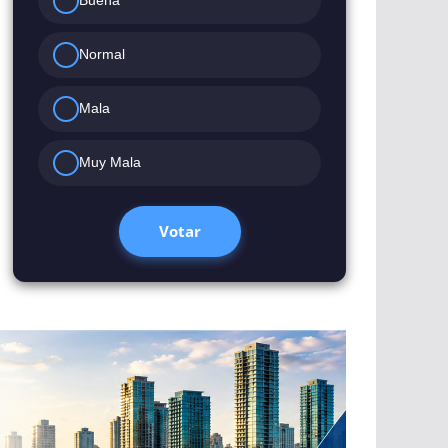
Buena
Normal
Mala
Muy Mala
Votar