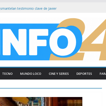
tencia municipal tras ser hallada en
en Paraná
smantelan testimonio clave de Javier
sa Cuadernos
ía tradicional al borde del cierre por
sumo
iva Protesta por Inseguridad y Femicidio
con la Policía
as Lynch bajo el ojo: Senador ataca ley
 facilita su venta a foráneos
TECNO
MUNDO LOCO
CINE Y SERIES
DEPORTES
FAR