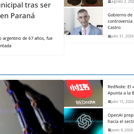
agosto 2, 20
icipal tras ser
e en Paraná
Gobierno de 
controversia 
Castro
julio 31, 2026
o argentino de 67 años, fue
entada
RedNote: El 
Apunta a la 
julio 15, 2026
OpenAI prepa
hacia el sect
junio 9, 2026