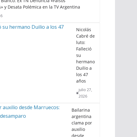
Bianco: Ex TN Denuncia «Falsos
» y Desata Polémica en la TV Argentina
26
Nicolás
Cabré de
luto:
Falleció
su
hermano
Duilio a
los 47
años
julio 27,
2026
Bailarina
argentina
clama por
auxilio
desde