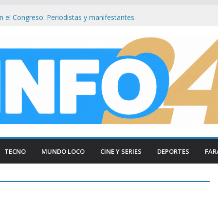
en el Congreso: Periodistas y manifestantes
ivo de seguridad en Buenos Aires
n Buenos Aires: Retiran Bandera de EE.
Cercana al Congreso
lave que revelan el brutal ataque a Matías
 las lesiones de su acusada en Chaco
de si : Milei aterriza en Cali tras duros
s
Congreso: «Que se Vayan Todos» Resuena
ncidentes en Buenos Aires
TECNO
MUNDO LOCO
CINE Y SERIES
DEPORTES
FAR