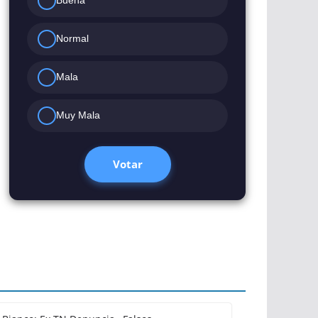
Buena
Normal
Mala
Muy Mala
Votar