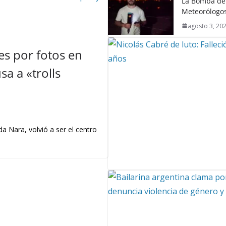
La Bomba de 
Meteorólogos
agosto 3, 20
s por fotos en
a a «trolls
a Nara, volvió a ser el centro