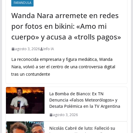
FARANDULA
Wanda Nara arremete en redes
por fotos en bikini: «Amo mi
cuerpo» y acusa a «trolls pagos»
agosto 3, 2026
Info IA
La reconocida empresaria y figura mediática, Wanda
Nara, volvió a ser el centro de una controversia digital
tras un contundente
La Bomba de Bianco: Ex TN
Denuncia «Falsos Meteorólogos» y
Desata Polémica en la TV Argentina
agosto 3, 2026
Nicolás Cabré de luto: Falleció su