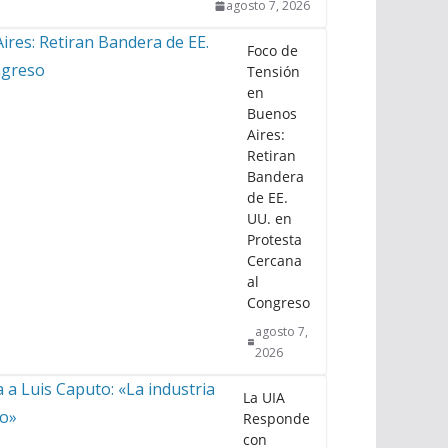
agosto 7, 2026
Foco de
Tensión
en
Buenos
Aires:
Retiran
Bandera
de EE.
UU. en
Protesta
Cercana
al
Congreso
agosto 7,
2026
La UIA
Responde
con