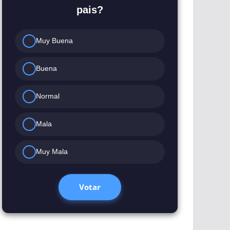
pais?
Muy Buena
Buena
Normal
Mala
Muy Mala
Votar