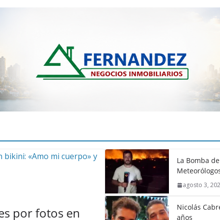
La Bomba de 
Meteorólogos
agosto 3, 20
Nicolás Cabré
s por fotos en
años