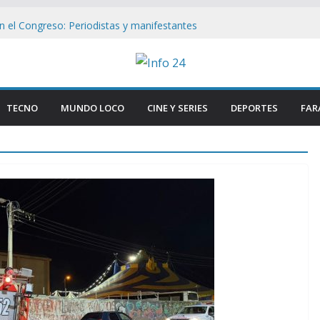
en el Congreso: Periodistas y manifestantes
ivo de seguridad en Buenos Aires
n Buenos Aires: Retiran Bandera de EE.
Cercana al Congreso
lave que revelan el brutal ataque a Matías
 las lesiones de su acusada en Chaco
TECNO
MUNDO LOCO
CINE Y SERIES
DEPORTES
FAR
de si : Milei aterriza en Cali tras duros
s
Congreso: «Que se Vayan Todos» Resuena
ncidentes en Buenos Aires