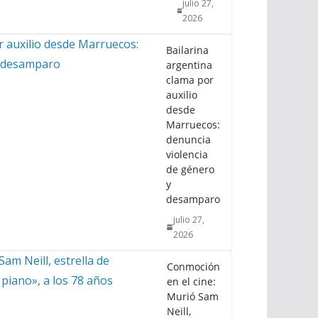
julio 27,
2026
Bailarina
argentina
clama por
auxilio
desde
Marruecos:
denuncia
violencia
de género
y
desamparo
julio 27,
2026
Conmoción
en el cine:
Murió Sam
Neill,