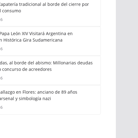
apatería tradicional al borde del cierre por
l consumo
26
Papa León XIV Visitará Argentina en
 Histórica Gira Sudamericana
26
as, al borde del abismo: Millonarias deudas
 concurso de acreedores
26
allazgo en Flores: anciano de 89 años
arsenal y simbología nazi
26