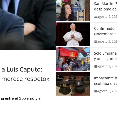
San Martín: Z
desplome de
agosto 6, 20
Confirmado: 
Noviembre en
agosto 5, 20
Solo Empanad
y un segundo
agosto 3, 20
a Luis Caputo:
 y merece respeto»
Impactante h
ocultaba un 
agosto 2, 20
na entre el Gobierno y el