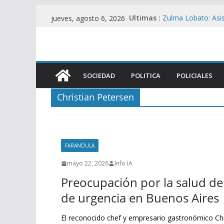
Saltar
Ultimas :
Zulma Lobato: Asis
jueves, agosto 6, 2026
al
situación de calle 
Contradicciones de
contenido
Iguacel en la Cau
San Martín: Zapater
desplome del con
SOCIEDAD
POLITICA
POLICIALES
La UIA Responde co
motor fiscal y mer
Christian Petersen
ANTIPATRIA : Beneg
de tierras mientras
FARANDULA
mayo 22, 2026
Info IA
Preocupación por la salud de 
de urgencia en Buenos Aires
El reconocido chef y empresario gastronómico Chr