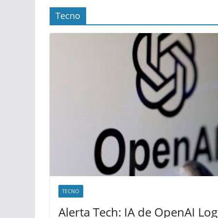
Tecno
TECNO
Alerta Tech: IA de OpenAI Logr