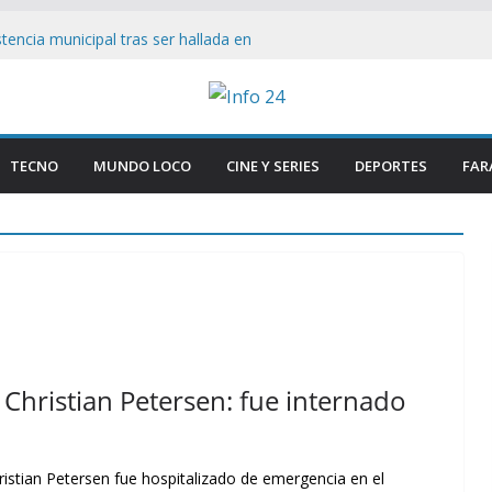
tencia municipal tras ser hallada en
en Paraná
smantelan testimonio clave de Javier
sa Cuadernos
ía tradicional al borde del cierre por
sumo
TECNO
MUNDO LOCO
CINE Y SERIES
DEPORTES
FAR
n Firmeza a Luis Caputo: «La industria es
ece respeto»
as Lynch bajo el ojo: Senador ataca ley
 facilita su venta a foráneos
Christian Petersen: fue internado
istian Petersen fue hospitalizado de emergencia en el