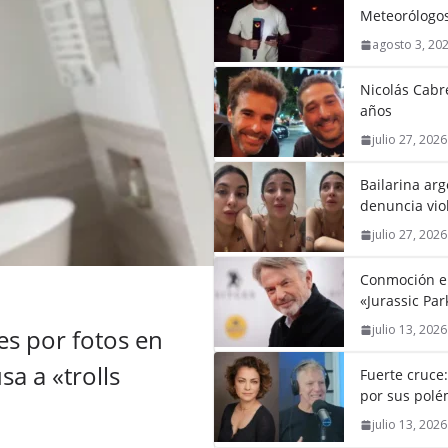
Meteorólogos
agosto 3, 20
Nicolás Cabré
años
julio 27, 2026
Bailarina ar
denuncia vio
julio 27, 2026
Conmoción en 
«Jurassic Par
julio 13, 2026
s por fotos en
a a «trolls
Fuerte cruce
por sus polém
julio 13, 2026