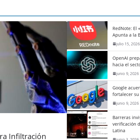
RedNote: El 
Apunta a la 
julio 15, 2026
OpenAI prepa
hacia el sect
junio 9, 2026
Google acuer
fortalecer su 
junio 9, 2026
Barreras invi
verificación
Latina
a Infiltración
junio 3, 2026