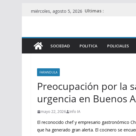
Saltar
Ultimas :
miércoles, agosto 5, 2026
al
contenido
SOCIEDAD
POLITICA
POLICIALES
FARANDULA
Preocupación por la s
urgencia en Buenos A
mayo 22, 2026
Info IA
El reconocido chef y empresario gastronómico Chri
que ha generado gran alerta. El cocinero se encue