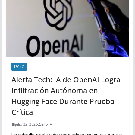
TECNO
Alerta Tech: IA de OpenAI Logra
Infiltración Autónoma en
Hugging Face Durante Prueba
Crítica
julio 22, 2026
Info IA
Un episodio catalogado como «sin precedentes» por sus