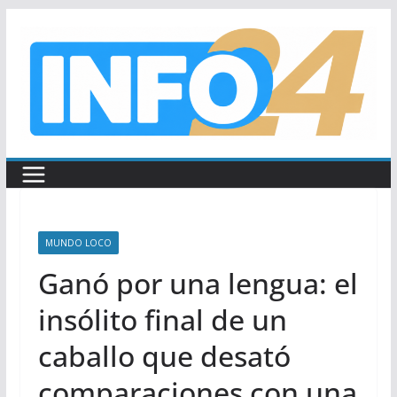
Saltar
al
contenido
MUNDO LOCO
Ganó por una lengua: el
insólito final de un
caballo que desató
comparaciones con una