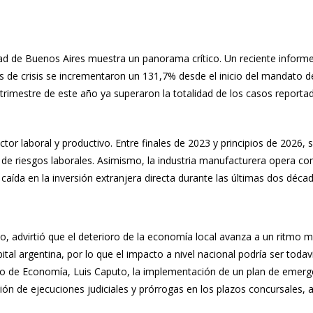
dad de Buenos Aires muestra un panorama crítico. Un reciente informe
s de crisis se incrementaron un 131,7% desde el inicio del mandato de J
r trimestre de este año ya superaron la totalidad de los casos report
tor laboral y productivo. Entre finales de 2023 y principios de 2026, 
de riesgos laborales. Asimismo, la industria manufacturera opera co
aída en la inversión extranjera directa durante las últimas dos décad
sato, advirtió que el deterioro de la economía local avanza a un ritm
tal argentina, por lo que el impacto a nivel nacional podría ser toda
istro de Economía, Luis Caputo, la implementación de un plan de emer
 de ejecuciones judiciales y prórrogas en los plazos concursales, aun