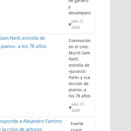
de género
y
desamparo
julio 27,
2026
Conmoción
en el cine:
Murió Sam
Neill,
estrella de
«Jurassic
Park» y «La
lección de
piano», a
los 78 años
julio 13,
2026
Fuerte
cruce: