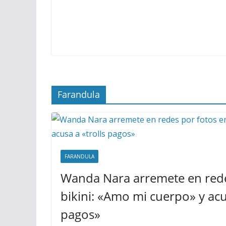
Farandula
FARANDULA
Wanda Nara arremete en rede
bikini: «Amo mi cuerpo» y acus
pagos»