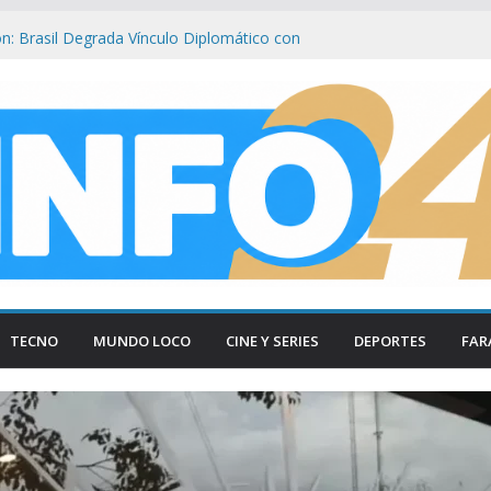
n: Brasil Degrada Vínculo Diplomático con
ios de Milei a Lula
smantelan testimonio clave de Javier
sa Cuadernos
ía tradicional al borde del cierre por
sumo
iva Protesta por Inseguridad y Femicidio
con la Policía
olisiona con la Luna: Crece la Alerta por
spacio Profundo
TECNO
MUNDO LOCO
CINE Y SERIES
DEPORTES
FAR