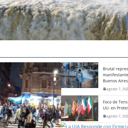
Brutal repres
manifestante
Buenos Aires
agosto 7, 20
Foco de Tens
UU. en Prote
agosto 7, 20