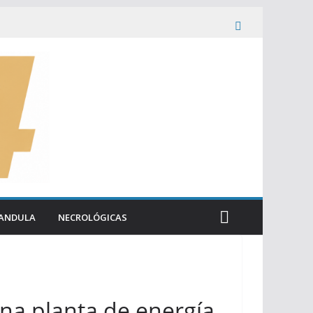
ANDULA
NECROLÓGICAS
una planta de energía