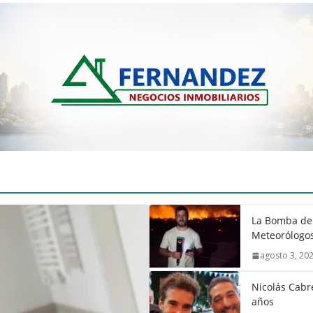
La Bomba de 
Meteorólogos
agosto 3, 20
Nicolás Cabré
años