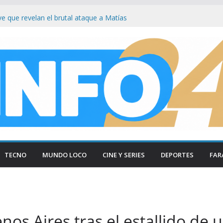
ave que revelan el brutal ataque a Matías
 las lesiones de su acusada en Chaco
de si : Milei aterriza en Cali tras duros
Congreso: «Que se Vayan Todos» Resuena
ncidentes en Buenos Aires
n el Congreso: Periodistas y manifestantes
ivo de seguridad en Buenos Aires
n Buenos Aires: Retiran Bandera de EE.
ercana al Congreso
TECNO
MUNDO LOCO
CINE Y SERIES
DEPORTES
FAR
os Aires tras el estallido de 