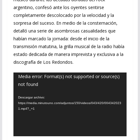
argentino, confesó ante los oyentes sentirse
completamente descolocado por la velocidad y la
sorpresa del suceso. En medio de la consternación,
detalló una serie de asombrosas casualidades que
habían marcado la jornada: desde el inicio de la
transmisión matutina, la grilla musical de la radio había
estado dedicada de manera imprevista y exclusiva a la
discografía de Los Redondos.
Reproductor
Media error: Format(s) not supported or source(s)
not found
de
vídeo
Descargar archivo:
https://media.minutouno.com/adjuntos/150/videos/043/420/004342023
1.mp4?_=1