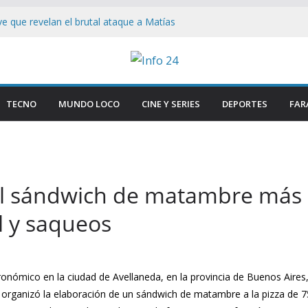
ave que revelan el brutal ataque a Matías
 las lesiones de su acusada en Chaco
de si : Milei aterriza en Cali tras duros
Congreso: «Que se Vayan Todos» Resuena
ncidentes en Buenos Aires
TECNO
MUNDO LOCO
CINE Y SERIES
DEPORTES
FAR
n el Congreso: Periodistas y manifestantes
ivo de seguridad en Buenos Aires
n Buenos Aires: Retiran Bandera de EE.
ercana al Congreso
El sándwich de matambre más
l y saqueos
nómico en la ciudad de Avellaneda, en la provincia de Buenos Aires,
» organizó la elaboración de un sándwich de matambre a la pizza de 7