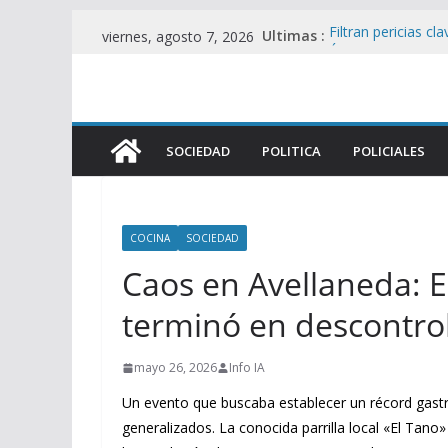
Saltar
Ultimas :
Filtran pericias cl
viernes, agosto 7, 2026
al
Álvarez Guardia y
Enfurecido y fuera 
contenido
golpes legislativos
Represión en el 
Viralmente tras I
SOCIEDAD
POLITICA
POLICIALES
Brutal represión e
heridos en operat
Foco de Tensión e
UU. en Protesta C
COCINA
SOCIEDAD
Caos en Avellaneda: 
terminó en descontro
mayo 26, 2026
Info IA
Un evento que buscaba establecer un récord gastro
generalizados. La conocida parrilla local «El Tano