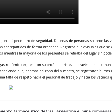
piera el perímetro de seguridad. Decenas de personas saltaron las v
n ser repartidas de forma ordenada. Registros audiovisuales que se 
 mientras la mayoría de los presentes se retiraba del lugar sin pod
io gastronómico expresaron su profunda tristeza a través de un comun
eñalando que, además del robo del alimento, se registraron hurtos d
na falta de respeto hacia el personal de trabajo y hacia los vecinos
iamiento farmacéutico detrás
Argentina elimina compensac