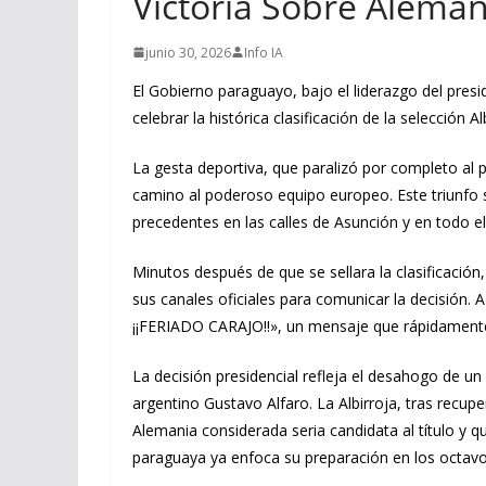
Victoria Sobre Aleman
junio 30, 2026
Info IA
El Gobierno paraguayo, bajo el liderazgo del pres
celebrar la histórica clasificación de la selección 
La gesta deportiva, que paralizó por completo al 
camino al poderoso equipo europeo. Este triunfo s
precedentes en las calles de Asunción y en todo el 
Minutos después de que se sellara la clasificación
sus canales oficiales para comunicar la decisión
¡¡FERIADO CARAJO!!», un mensaje que rápidamente se
La decisión presidencial refleja el desahogo de un
argentino Gustavo Alfaro. La Albirroja, tras recu
Alemania considerada seria candidata al título y q
paraguaya ya enfoca su preparación en los octavos