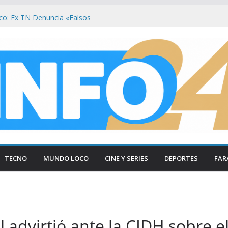
o: Ex TN Denuncia «Falsos
esata Polémica en la TV Argentina
n: Brasil Degrada Vínculo Diplomático con
ios de Milei a Lula
León XIV Visitará Argentina en Noviembre
Sudamericana
o Moyano en Belgrano por presunta
ja
te en redes por fotos en bikini: «Amo mi
«trolls pagos»
TECNO
MUNDO LOCO
CINE Y SERIES
DEPORTES
FAR
 advirtió ante la CIDH sobre el