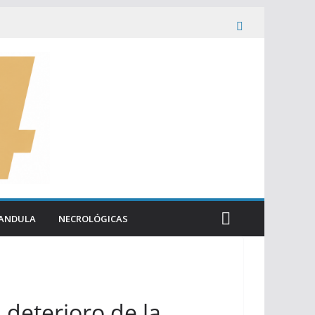
ANDULA
NECROLÓGICAS
 deterioro de la