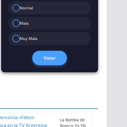
Normal
Mala
Muy Mala
Votar
La Bomba de
Bianco: Ex TN