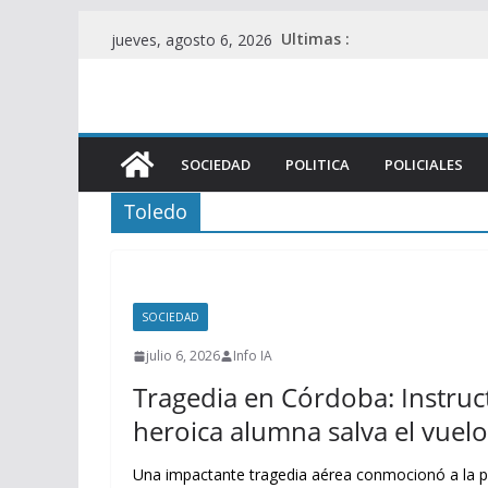
Saltar
Ultimas :
jueves, agosto 6, 2026
al
contenido
SOCIEDAD
POLITICA
POLICIALES
Toledo
SOCIEDAD
julio 6, 2026
Info IA
Tragedia en Córdoba: Instruc
heroica alumna salva el vuelo
Una impactante tragedia aérea conmocionó a la 