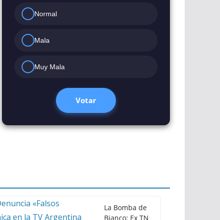
Normal
Mala
Muy Mala
Votar
La Bomba de
Bianco: Ex TN