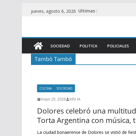
Saltar
Ultimas :
jueves, agosto 6, 2026
al
contenido
SOCIEDAD
POLITICA
POLICIALES
Tambó Tambó
COCINA
SOCIEDAD
mayo 25, 2026
Info IA
Dolores celebró una multitudi
Torta Argentina con música, 
La ciudad bonaerense de Dolores se vistió de fiesta