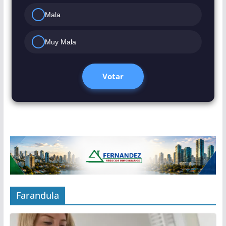
Mala
Muy Mala
Votar
Farandula