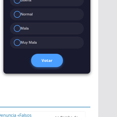
Buena
Normal
Mala
Muy Mala
Votar